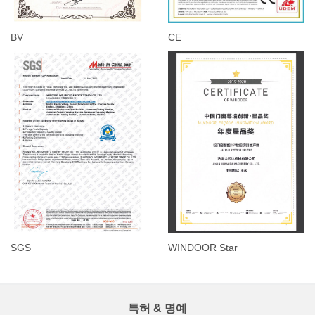
BV
CE
SGS
WINDOOR Star
특허 & 명예